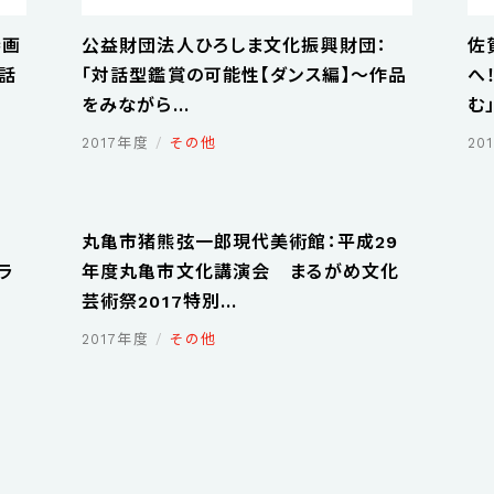
参画
公益財団法人ひろしま文化振興財団：
佐
対話
「対話型鑑賞の可能性【ダンス編】～作品
へ
をみながら...
む
2017年度
その他
20
：
丸亀市猪熊弦一郎現代美術館：平成29
グラ
年度丸亀市文化講演会 まるがめ文化
芸術祭2017特別...
2017年度
その他