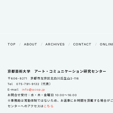
TOP
ABOUT
ARCHIVES
CONTACT
ONLIN
京都芸術大学 アート・コミュニケーション研究センター
〒606-8271 京都市左京区北白川瓜生山2-116
Tel
075-791-9132（代表）
E-mail
info@acop.jp
お問合せ受付：水・木・金曜日 10:00～16:00
※事務局は常勤体制ではないため、お返事にお時間を頂戴する場合が
センターへのアクセスは
こちら