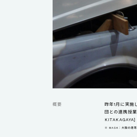
概要
昨年1月に実施
団との連携授業を
KITAKAGA
※ MASK：大阪の港