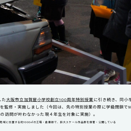
した
大阪市立加賀屋小学校創立100周年特別授業
に引き続き、同小
監修・実施しました（今回は、先の特別授業の際に学級閉鎖でMASK [
YA] の訪問が叶わなかった現４年生を対象に実施）。
湾地域に位置する約1000㎡の工場・倉庫跡で、巨大スケール作品群を保管・公開している