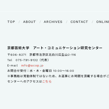
TOP
ABOUT
ARCHIVES
CONTACT
ONLIN
京都芸術大学 アート・コミュニケーション研究センター
〒606-8271 京都市左京区北白川瓜生山2-116
Tel
075-791-9132（代表）
E-mail
info@acop.jp
お問合せ受付：水・木・金曜日 10:00～16:00
※事務局は常勤体制ではないため、お返事にお時間を頂戴する場合が
センターへのアクセスは
こちら