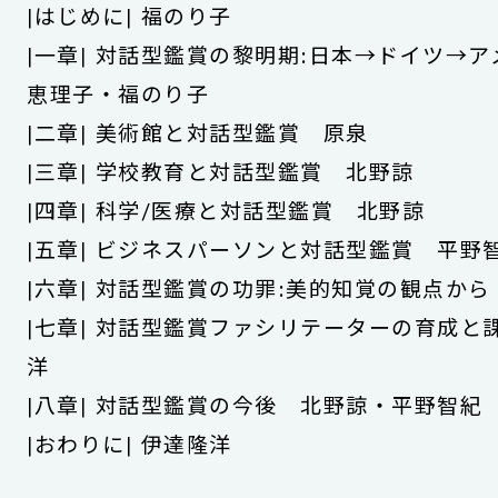
|はじめに| 福のり子
|一章| 対話型鑑賞の黎明期:日本→ドイツ→
恵理子・福のり子
|二章| 美術館と対話型鑑賞 原泉
|三章| 学校教育と対話型鑑賞 北野諒
|四章| 科学/医療と対話型鑑賞 北野諒
|五章| ビジネスパーソンと対話型鑑賞 平野
|六章| 対話型鑑賞の功罪:美的知覚の観点か
|七章| 対話型鑑賞ファシリテーターの育成と
洋
|八章| 対話型鑑賞の今後 北野諒・平野智紀
|おわりに| 伊達隆洋