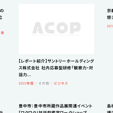
つの
京
立
想
20
教育
【レポート紹介】サントリーホールディング
ス株式会社 社内応募型研修「観察力・対
話力...
2021年度
その他
ビジネス
：
豊中市：豊中市所蔵作品展関連イベント
島
グラ
「ワクワク！対話型鑑賞ワークショップ
講