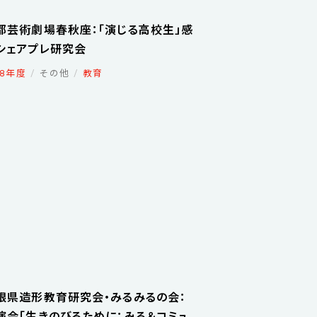
都芸術劇場春秋座：「演じる高校生」感
シェアプレ研究会
18年度
その他
教育
根県造形教育研究会・みるみるの会：
演会「生きのびるために：みる＆コミュ