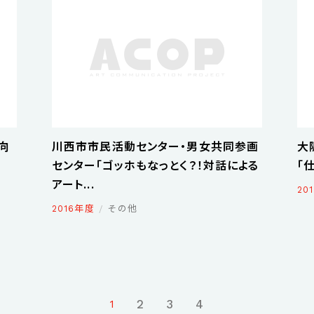
向
川西市市民活動センター・男女共同参画
大
センター「ゴッホもなっとく？！対話による
「
アート...
20
2016年度
その他
2
3
4
1