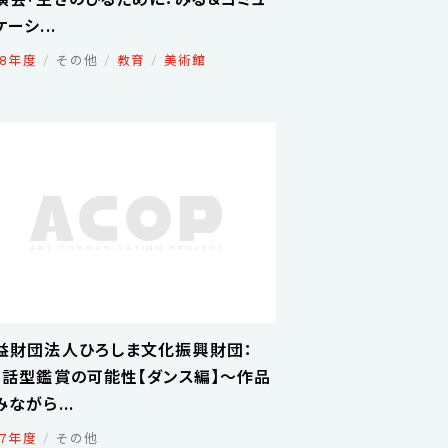
ーシ...
18年度
その他
教育
美術館
益財団法人ひろしま文化振興財団：
対話型鑑賞の可能性【ダンス編】～作品
みながら...
17年度
その他